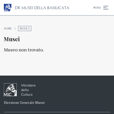
D
R
MUSEI DELLA BASILICATA
MENU
HOME
/
MUSEI
Musei
Museo non trovato.
Ministero
della
Cultura
Direzione Generale Musei