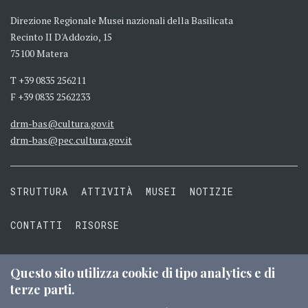
Direzione Regionale Musei nazionali della Basilicata
Recinto II D'Addozio, 15
75100 Matera
T +39 0835 256211
F +39 0835 2562233
drm-bas@cultura.gov.it
drm-bas@pec.cultura.gov.it
STRUTTURA
ATTIVITÀ
MUSEI
NOTIZIE
CONTATTI
RISORSE
PRIVACY
COOKIE
TERMINI E CONDIZIONI
Questo sito utilizza cookie di tipo analytics e di
terze parti.