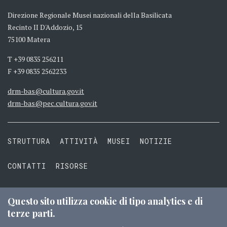
Direzione Regionale Musei nazionali della Basilicata
Recinto II D'Addozio, 15
75100 Matera
T +39 0835 256211
F +39 0835 2562233
drm-bas@cultura.gov.it
drm-bas@pec.cultura.gov.it
STRUTTURA
ATTIVITÀ
MUSEI
NOTIZIE
CONTATTI
RISORSE
PRIVACY
COOKIE
TERMINI E CONDIZIONI
Questo sito utilizza cookie di tipo analytics e di
terze parti.