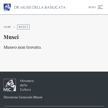
D
R
MUSEI DELLA BASILICATA
MENU
HOME
/
MUSEI
Musei
Museo non trovato.
Ministero
della
Cultura
Direzione Generale Musei