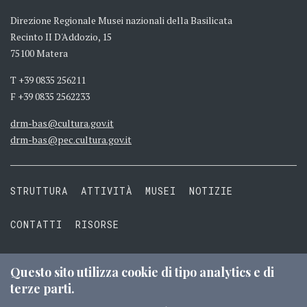
Direzione Regionale Musei nazionali della Basilicata
Recinto II D'Addozio, 15
75100 Matera
T +39 0835 256211
F +39 0835 2562233
drm-bas@cultura.gov.it
drm-bas@pec.cultura.gov.it
STRUTTURA
ATTIVITÀ
MUSEI
NOTIZIE
CONTATTI
RISORSE
PRIVACY
COOKIE
TERMINI E CONDIZIONI
Questo sito utilizza cookie di tipo analytics e di
terze parti.