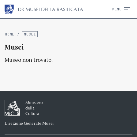
D
R
MUSEI DELLA BASILICATA
MENU
HOME
/
MUSEI
Musei
Museo non trovato.
Ministero
della
Cultura
Direzione Generale Musei