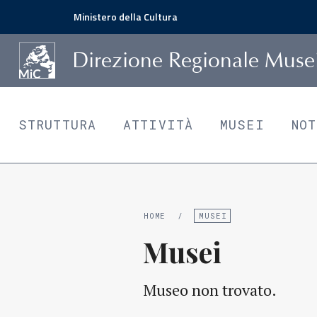
Ministero della Cultura
D
irezione
R
egionale
Musei 
STRUTTURA
ATTIVITÀ
MUSEI
NO
HOME
/
MUSEI
Musei
Museo non trovato.